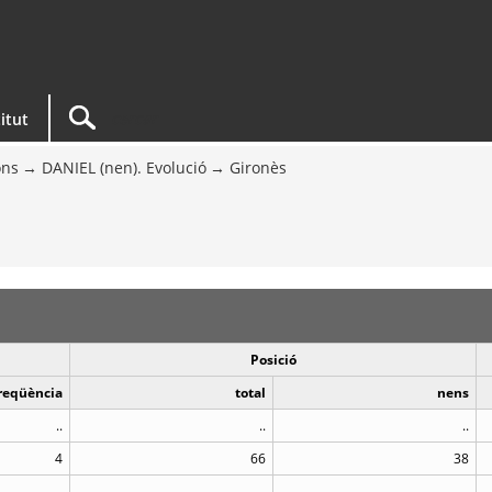
titut
ons
DANIEL (nen). Evolució
Gironès
Posició
reqüència
total
nens
..
..
..
4
66
38
..
..
..