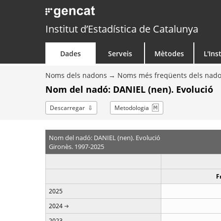
Institut d’Estadística de Catalunya
Dades
Serveis
Mètodes
L'Ins
Noms dels nadons
Noms més freqüents dels nad
Nom del nadó: DANIEL (nen). Evolució
Descarregar
Metodologia
Nom del nadó: DANIEL (nen). Evolució
Gironès. 1997-2025
F
2025
2024
2023