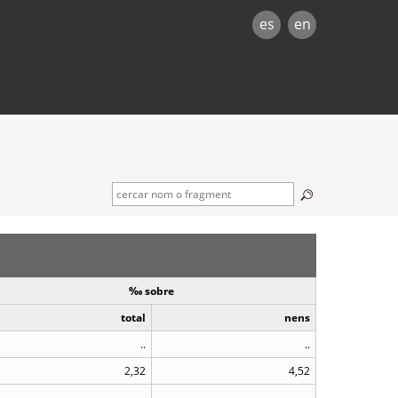
es
en
‰ sobre
total
nens
..
..
2,32
4,52
..
..