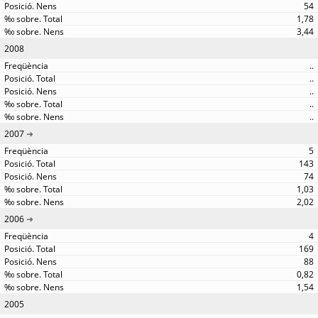
54
1,78
3,44
2008
..
..
..
..
..
2007
5
143
74
1,03
2,02
2006
4
169
88
0,82
1,54
2005