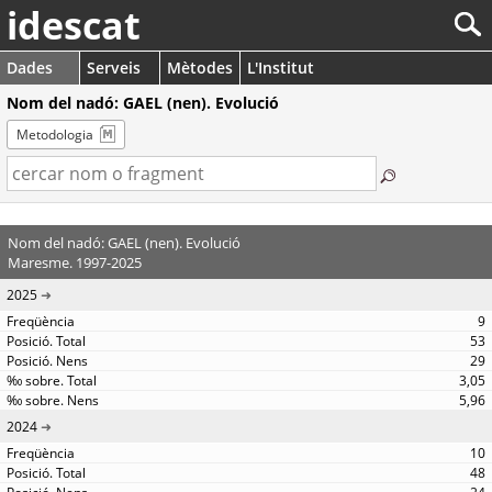
idescat
Dades
Serveis
Mètodes
L'Institut
Nom del nadó: GAEL (nen). Evolució
Metodologia
Nom del nadó: GAEL (nen). Evolució
Maresme. 1997-2025
2025
9
53
29
3,05
5,96
2024
10
48