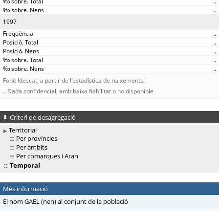
..
..
1997
..
..
..
..
..
Font: Idescat, a partir de l'estadística de naixements.
.. Dada confidencial, amb baixa fiabilitat o no disponible
Criteri de desagregació
Territorial
Per províncies
Per àmbits
Per comarques i Aran
Temporal
Més informació
El nom GAEL (nen) al conjunt de la població