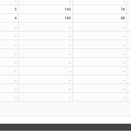
..
..
..
5
143
74
4
169
88
..
..
..
..
..
..
..
..
..
..
..
..
..
..
..
..
..
..
..
..
..
..
..
..
..
..
..