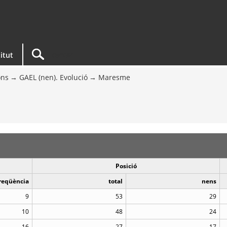
titut
ons
GAEL (nen). Evolució
Maresme
Posició
reqüència
total
nens
9
53
29
10
48
24
16
27
17