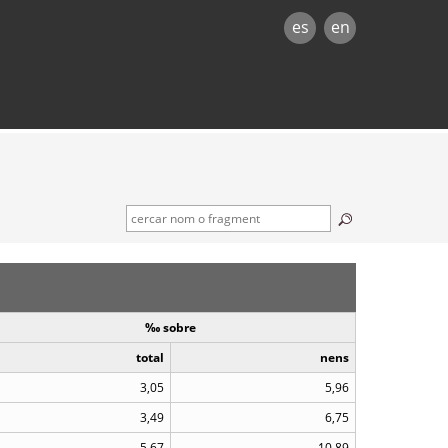
es
en
‰ sobre
total
nens
3,05
5,96
3,49
6,75
5,67
10,89