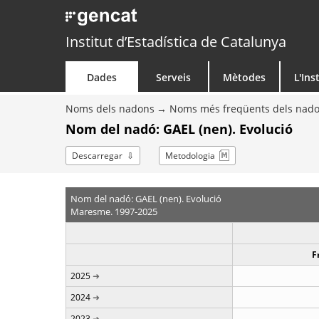
Institut d’Estadística de Catalunya
Dades
Serveis
Mètodes
L'Ins
Noms dels nadons
Noms més freqüents dels nad
Nom del nadó: GAEL (nen). Evolució
Descarregar
Metodologia
Nom del nadó: GAEL (nen). Evolució
Maresme. 1997-2025
F
2025
2024
2023