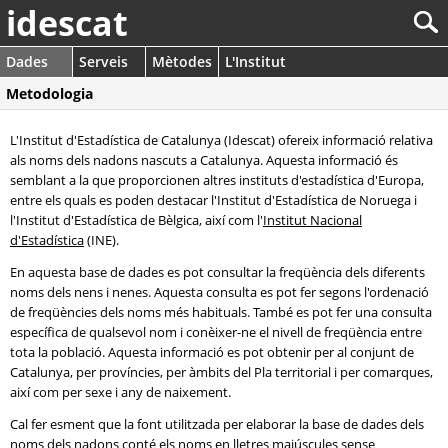
idescat
Dades
Serveis
Mètodes
L'Institut
Metodologia
L'Institut d'Estadística de Catalunya (Idescat) ofereix informació relativa
als noms dels nadons nascuts a Catalunya. Aquesta informació és
semblant a la que proporcionen altres instituts d'estadística d'Europa,
entre els quals es poden destacar l'Institut d'Estadística de Noruega i
l'Institut d'Estadística de Bèlgica, així com l'
Institut Nacional
d'Estadística
(INE).
En aquesta base de dades es pot consultar la freqüència dels diferents
noms dels nens i nenes. Aquesta consulta es pot fer segons l'ordenació
de freqüències dels noms més habituals. També es pot fer una consulta
específica de qualsevol nom i conèixer-ne el nivell de freqüència entre
tota la població. Aquesta informació es pot obtenir per al conjunt de
Catalunya, per províncies, per àmbits del Pla territorial i per comarques,
així com per sexe i any de naixement.
Cal fer esment que la font utilitzada per elaborar la base de dades dels
noms dels nadons conté els noms en lletres majúscules sense