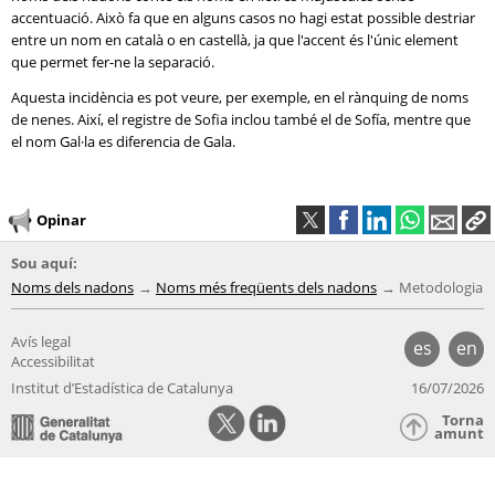
accentuació. Això fa que en alguns casos no hagi estat possible destriar
entre un nom en català o en castellà, ja que l'accent és l'únic element
que permet fer-ne la separació.
Aquesta incidència es pot veure, per exemple, en el rànquing de noms
de nenes. Així, el registre de Sofia inclou també el de Sofía, mentre que
el nom Gal·la es diferencia de Gala.
Opinar
Sou aquí:
Noms dels nadons
Noms més freqüents dels nadons
Metodologia
Avís legal
es
en
Accessibilitat
Institut d’Estadística de Catalunya
16/07/2026
Torna
amunt