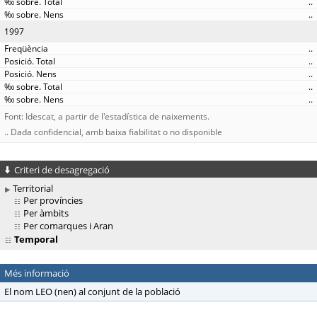
..
..
1997
..
..
..
..
..
Font: Idescat, a partir de l'estadística de naixements.
.. Dada confidencial, amb baixa fiabilitat o no disponible
Criteri de desagregació
Territorial
Per províncies
Per àmbits
Per comarques i Aran
Temporal
Més informació
El nom LEO (nen) al conjunt de la població