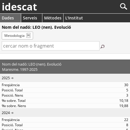
idescat
Dades
Serveis
Mètodes
L'Institut
Nom del nadó: LEO (nen). Evolució
Metodologia
Nom del nadó: LEO (nen). Evolució
Maresme. 1997-2025
2025
30
5
3
10,18
19,88
2024
22
8