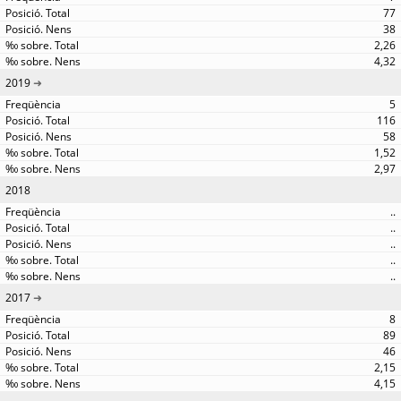
77
38
2,26
4,32
2019
5
116
58
1,52
2,97
2018
..
..
..
..
..
2017
8
89
46
2,15
4,15