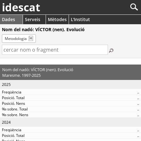
idescat
Dades
Serveis
Mètodes
L'Institut
Nom del nadó: VÍCTOR (nen). Evolució
Metodologia
Nom del nadó: VÍCTOR (nen). Evolució
Maresme. 1997-2025
2025
..
..
..
..
..
2024
..
..