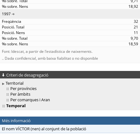
9,71
18,92
1997
32
21
11
9,70
18,59
Font: Idescat, a partir de l'estadística de naixements.
.. Dada confidencial, amb baixa fiabilitat o no disponible
Criteri de desagregació
Territorial
Per províncies
Per àmbits
Per comarques i Aran
Temporal
Més informació
El nom VÍCTOR (nen) al conjunt de la població