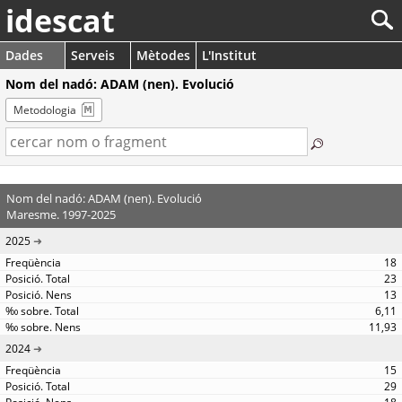
idescat
Dades
Serveis
Mètodes
L'Institut
Nom del nadó: ADAM (nen). Evolució
Metodologia
Nom del nadó: ADAM (nen). Evolució
Maresme. 1997-2025
2025
18
23
13
6,11
11,93
2024
15
29