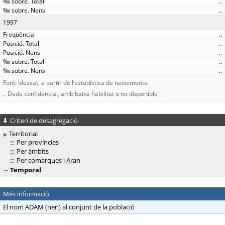
..
..
1997
..
..
..
..
..
Font: Idescat, a partir de l'estadística de naixements.
.. Dada confidencial, amb baixa fiabilitat o no disponible
Criteri de desagregació
Territorial
Per províncies
Per àmbits
Per comarques i Aran
Temporal
Més informació
El nom ADAM (nen) al conjunt de la població