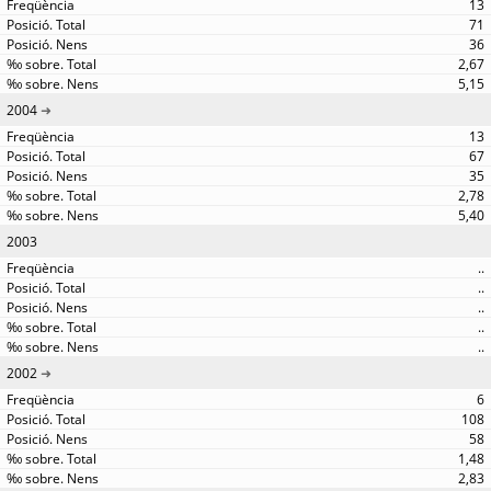
13
71
36
2,67
5,15
2004
13
67
35
2,78
5,40
2003
..
..
..
..
..
2002
6
108
58
1,48
2,83