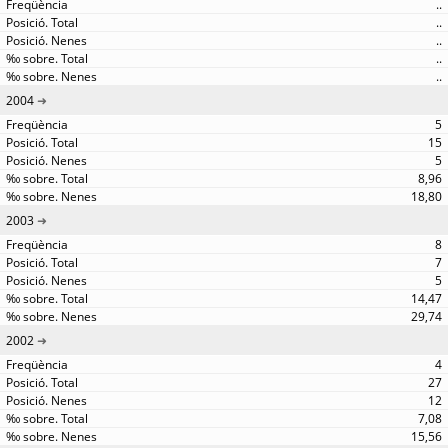
..
..
..
..
..
2004
5
15
5
8,96
18,80
2003
8
7
5
14,47
29,74
2002
4
27
12
7,08
15,56