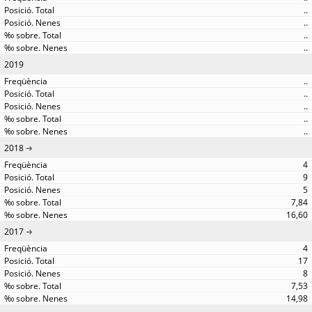
..
..
..
..
2019
..
..
..
..
..
2018
4
9
5
7,84
16,60
2017
4
17
8
7,53
14,98