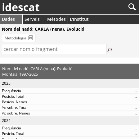
idescat
Dades
Serveis
Mètodes
L'Institut
Nom del nadó: CARLA (nena). Evolució
Metodologia
Nom del nadó: CARLA (nena). Evolució
Montsià. 1997-2025
2025
..
..
..
..
..
2024
..
..