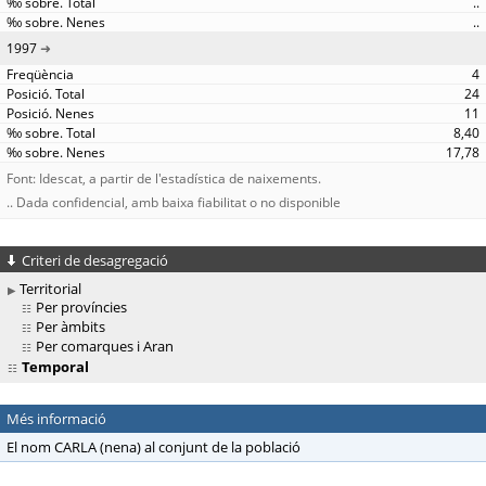
..
..
1997
4
24
11
8,40
17,78
Font: Idescat, a partir de l'estadística de naixements.
.. Dada confidencial, amb baixa fiabilitat o no disponible
Criteri de desagregació
Territorial
Per províncies
Per àmbits
Per comarques i Aran
Temporal
Més informació
El nom CARLA (nena) al conjunt de la població