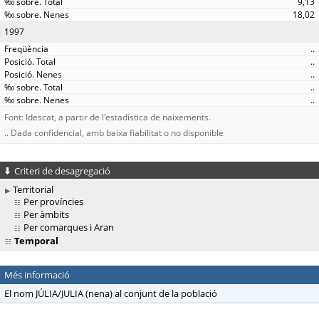
9,13
18,02
1997
..
..
..
..
..
Font: Idescat, a partir de l'estadística de naixements.
.. Dada confidencial, amb baixa fiabilitat o no disponible
Criteri de desagregació
Territorial
Per províncies
Per àmbits
Per comarques i Aran
Temporal
Més informació
El nom JÚLIA/JULIA (nena) al conjunt de la població