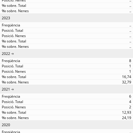
..
..
..
2023
..
..
..
..
..
2022
8
1
1
16,74
32,79
2021
6
4
2
12,93
24,19
2020
..