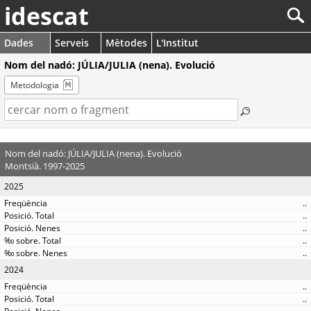
idescat
Dades
Serveis
Mètodes
L'Institut
Nom del nadó: JÚLIA/JULIA (nena). Evolució
Metodologia
Nom del nadó: JÚLIA/JULIA (nena). Evolució
Montsià. 1997-2025
2025
..
..
..
..
..
2024
..
..