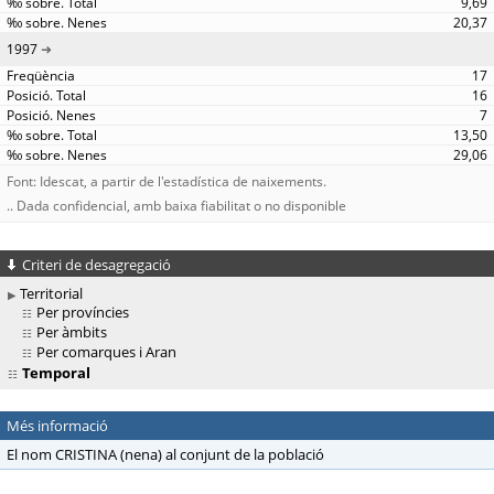
9,69
20,37
1997
17
16
7
13,50
29,06
Font: Idescat, a partir de l'estadística de naixements.
.. Dada confidencial, amb baixa fiabilitat o no disponible
Criteri de desagregació
Territorial
Per províncies
Per àmbits
Per comarques i Aran
Temporal
Més informació
El nom CRISTINA (nena) al conjunt de la població