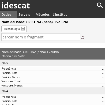
idescat
Dades
Serveis
Mètodes
L'Institut
Nom del nadó: CRISTINA (nena). Evolució
Metodologia
Nom del nadó: CRISTINA (nena). Evolució
Osona. 1997-2025
2025
..
..
..
..
..
2024
..
..