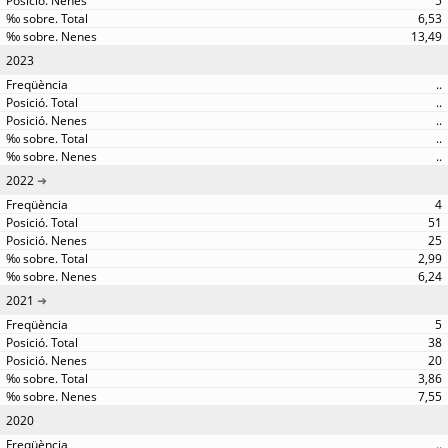
5
6,53
13,49
2023
..
..
..
..
..
2022
4
51
25
2,99
6,24
2021
5
38
20
3,86
7,55
2020
..