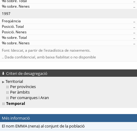
..
..
1997
..
..
..
..
..
Font: Idescat, a partir de l'estadística de naixements.
.. Dada confidencial, amb baixa fiabilitat o no disponible
Criteri de desagregació
Territorial
Per províncies
Per àmbits
Per comarques i Aran
Temporal
Més informació
El nom EMMA (nena) al conjunt de la població