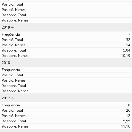
..
..
..
..
2019
7
32
14
5,04
10,19
2018
..
..
..
..
..
2017
8
26
12
5,55
11,16