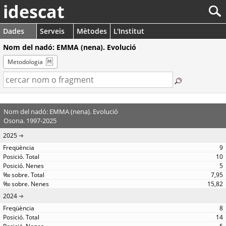
idescat
Dades
Serveis
Mètodes
L'Institut
Nom del nadó: EMMA (nena). Evolució
Metodologia
Nom del nadó: EMMA (nena). Evolució
Osona. 1997-2025
2025
9
10
5
7,95
15,82
2024
8
14