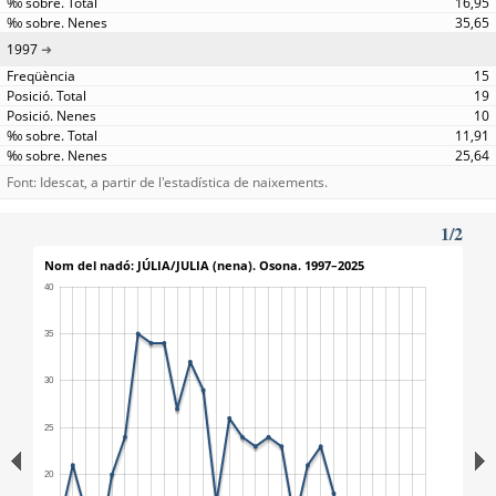
16,95
35,65
1997
15
19
10
11,91
25,64
Font: Idescat, a partir de l'estadística de naixements.