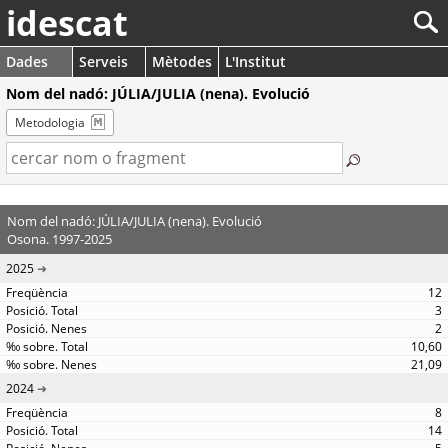
idescat
Dades
Serveis
Mètodes
L'Institut
Nom del nadó: JÚLIA/JULIA (nena). Evolució
Metodologia
Nom del nadó: JÚLIA/JULIA (nena). Evolució
Osona. 1997-2025
2025
12
3
2
10,60
21,09
2024
8
14