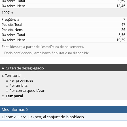
9,69
18,46
1997
7
47
26
5,56
10,39
Font: Idescat, a partir de l'estadística de naixements.
.. Dada confidencial, amb baixa fiabilitat o no disponible
Criteri de desagregació
Territorial
Per províncies
Per àmbits
Per comarques i Aran
Temporal
Més informació
El nom ÀLEX/ÁLEX (nen) al conjunt de la població