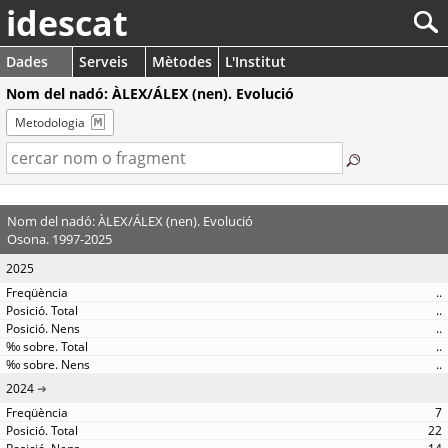
idescat
Dades
Serveis
Mètodes
L'Institut
Nom del nadó: ÀLEX/ÁLEX (nen). Evolució
Metodologia
Nom del nadó: ÀLEX/ÁLEX (nen). Evolució
Osona. 1997-2025
2025
..
..
..
..
..
2024
7
22