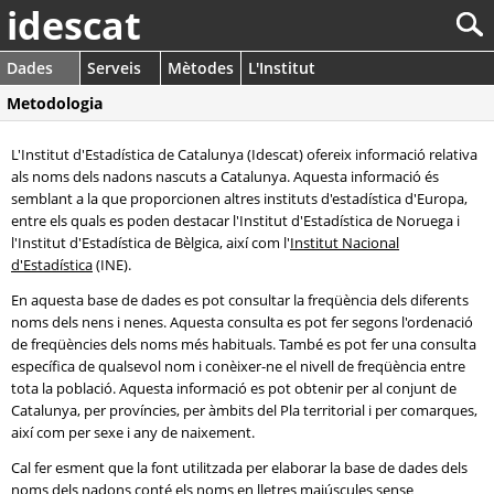
idescat
Dades
Serveis
Mètodes
L'Institut
Metodologia
L'Institut d'Estadística de Catalunya (Idescat) ofereix informació relativa
als noms dels nadons nascuts a Catalunya. Aquesta informació és
semblant a la que proporcionen altres instituts d'estadística d'Europa,
entre els quals es poden destacar l'Institut d'Estadística de Noruega i
l'Institut d'Estadística de Bèlgica, així com l'
Institut Nacional
d'Estadística
(INE).
En aquesta base de dades es pot consultar la freqüència dels diferents
noms dels nens i nenes. Aquesta consulta es pot fer segons l'ordenació
de freqüències dels noms més habituals. També es pot fer una consulta
específica de qualsevol nom i conèixer-ne el nivell de freqüència entre
tota la població. Aquesta informació es pot obtenir per al conjunt de
Catalunya, per províncies, per àmbits del Pla territorial i per comarques,
així com per sexe i any de naixement.
Cal fer esment que la font utilitzada per elaborar la base de dades dels
noms dels nadons conté els noms en lletres majúscules sense