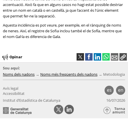
accentuació. Això fa que en alguns casos no hagi estat possible destriar
entre un nom en català o en castellà, ja que l'accent és l'únic element
que permet fer-ne la separació.
Aquesta incidència es pot veure, per exemple, en el rànquing de noms
de nenes. Així, el registre de Sofia inclou també el de Sofía, mentre que
el nom Gal·la es diferencia de Gala.
Opinar
Sou aquí:
Noms dels nadons
Noms més freqüents dels nadons
Metodologia
Avís legal
es
en
Accessibilitat
Institut d’Estadística de Catalunya
16/07/2026
Torna
amunt