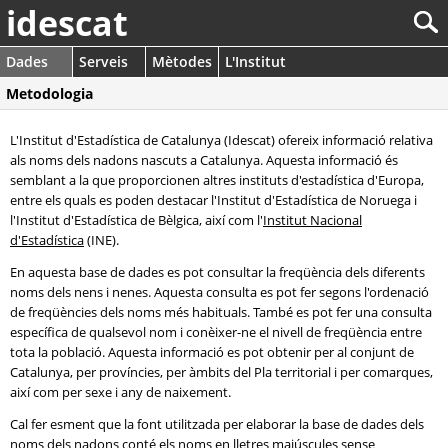
idescat
Dades
Serveis
Mètodes
L'Institut
Metodologia
L'Institut d'Estadística de Catalunya (Idescat) ofereix informació relativa
als noms dels nadons nascuts a Catalunya. Aquesta informació és
semblant a la que proporcionen altres instituts d'estadística d'Europa,
entre els quals es poden destacar l'Institut d'Estadística de Noruega i
l'Institut d'Estadística de Bèlgica, així com l'
Institut Nacional
d'Estadística
(INE).
En aquesta base de dades es pot consultar la freqüència dels diferents
noms dels nens i nenes. Aquesta consulta es pot fer segons l'ordenació
de freqüències dels noms més habituals. També es pot fer una consulta
específica de qualsevol nom i conèixer-ne el nivell de freqüència entre
tota la població. Aquesta informació es pot obtenir per al conjunt de
Catalunya, per províncies, per àmbits del Pla territorial i per comarques,
així com per sexe i any de naixement.
Cal fer esment que la font utilitzada per elaborar la base de dades dels
noms dels nadons conté els noms en lletres majúscules sense