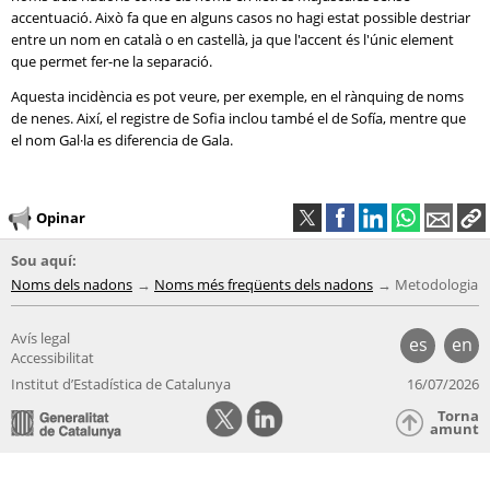
accentuació. Això fa que en alguns casos no hagi estat possible destriar
entre un nom en català o en castellà, ja que l'accent és l'únic element
que permet fer-ne la separació.
Aquesta incidència es pot veure, per exemple, en el rànquing de noms
de nenes. Així, el registre de Sofia inclou també el de Sofía, mentre que
el nom Gal·la es diferencia de Gala.
Opinar
Sou aquí:
Noms dels nadons
Noms més freqüents dels nadons
Metodologia
Avís legal
es
en
Accessibilitat
Institut d’Estadística de Catalunya
16/07/2026
Torna
amunt