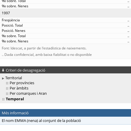
..
..
1997
..
..
..
..
..
Font: Idescat, a partir de l'estadística de naixements.
.. Dada confidencial, amb baixa fiabilitat o no disponible
Criteri de desagregació
Territorial
Per províncies
Per àmbits
Per comarques i Aran
Temporal
Més informació
El nom EMMA (nena) al conjunt de la població