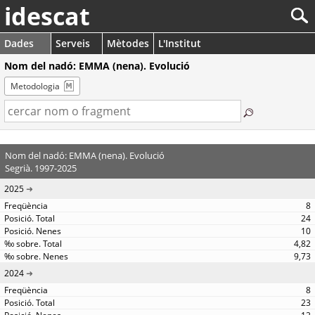
idescat
Dades
Serveis
Mètodes
L'Institut
Nom del nadó: EMMA (nena). Evolució
Metodologia
Nom del nadó: EMMA (nena). Evolució
Segrià. 1997-2025
2025
8
24
10
4,82
9,73
2024
8
23