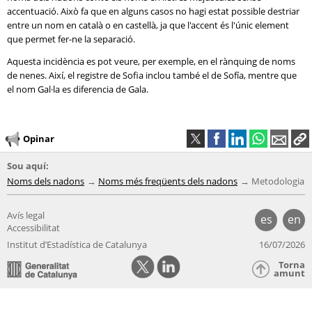
accentuació. Això fa que en alguns casos no hagi estat possible destriar
entre un nom en català o en castellà, ja que l'accent és l'únic element
que permet fer-ne la separació.
Aquesta incidència es pot veure, per exemple, en el rànquing de noms
de nenes. Així, el registre de Sofia inclou també el de Sofía, mentre que
el nom Gal·la es diferencia de Gala.
Opinar
Sou aquí:
Noms dels nadons
Noms més freqüents dels nadons
Metodologia
Avís legal
es
en
Accessibilitat
Institut d’Estadística de Catalunya
16/07/2026
Torna
amunt