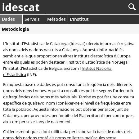
idescat
Dades
Serveis
Mètodes
L'Institut
Metodologia
L'Institut d'Estadística de Catalunya (Idescat) ofereix informació relativa
als noms dels nadons nascuts a Catalunya. Aquesta informació és
semblant a la que proporcionen altres instituts d'estadística d'Europa,
entre els quals es poden destacar l'Institut d'Estadística de Noruega i
l'Institut d'Estadística de Bèlgica, així com l'
Institut Nacional
d'Estadística
(INE).
En aquesta base de dades es pot consultar la freqüència dels diferents
noms dels nens i nenes. Aquesta consulta es pot fer segons l'ordenació
de freqüències dels noms més habituals. També es pot fer una consulta
específica de qualsevol nom i conèixer-ne el nivell de freqüència entre
tota la població. Aquesta informació es pot obtenir per al conjunt de
Catalunya, per províncies, per àmbits del Pla territorial i per comarques,
així com per sexe i any de naixement.
Cal fer esment que la font utilitzada per elaborar la base de dades dels
noms dels nadons conté els noms en lletres majúscules sense