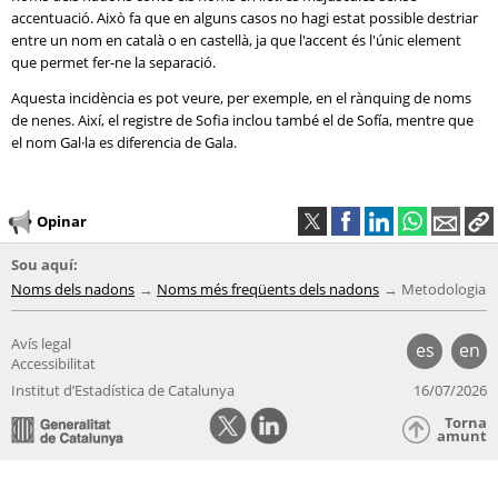
accentuació. Això fa que en alguns casos no hagi estat possible destriar
entre un nom en català o en castellà, ja que l'accent és l'únic element
que permet fer-ne la separació.
Aquesta incidència es pot veure, per exemple, en el rànquing de noms
de nenes. Així, el registre de Sofia inclou també el de Sofía, mentre que
el nom Gal·la es diferencia de Gala.
Opinar
Sou aquí:
Noms dels nadons
Noms més freqüents dels nadons
Metodologia
Avís legal
es
en
Accessibilitat
Institut d’Estadística de Catalunya
16/07/2026
Torna
amunt