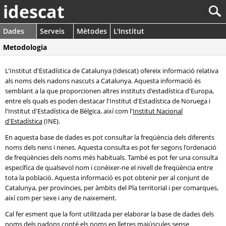
idescat
Dades
Serveis
Mètodes
L'Institut
Metodologia
L'Institut d'Estadística de Catalunya (Idescat) ofereix informació relativa
als noms dels nadons nascuts a Catalunya. Aquesta informació és
semblant a la que proporcionen altres instituts d'estadística d'Europa,
entre els quals es poden destacar l'Institut d'Estadística de Noruega i
l'Institut d'Estadística de Bèlgica, així com l'
Institut Nacional
d'Estadística
(INE).
En aquesta base de dades es pot consultar la freqüència dels diferents
noms dels nens i nenes. Aquesta consulta es pot fer segons l'ordenació
de freqüències dels noms més habituals. També es pot fer una consulta
específica de qualsevol nom i conèixer-ne el nivell de freqüència entre
tota la població. Aquesta informació es pot obtenir per al conjunt de
Catalunya, per províncies, per àmbits del Pla territorial i per comarques,
així com per sexe i any de naixement.
Cal fer esment que la font utilitzada per elaborar la base de dades dels
noms dels nadons conté els noms en lletres majúscules sense