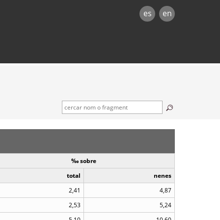
es
en
‰ sobre
total
nenes
2,41
4,87
2,53
5,24
5,10
10,60