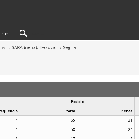
titut
ons
SARA (nena). Evolució
Segrià
Posició
reqüència
total
nenes
4
65
31
4
58
24
8
17
8