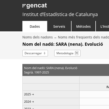
Institut d’Estadística de Catalunya
Dades
Serveis
Mètodes
L'Ins
Noms dels nadons
Noms més freqüents dels nad
Nom del nadó: SARA (nena). Evolució
Descarregar
Metodologia
Nom del nadó: SARA (nena). Evolució
Segrià. 1997-2025
F
2025
2024
2023