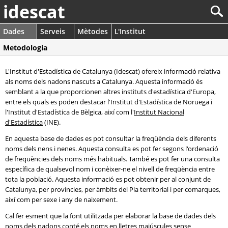
idescat
Dades
Serveis
Mètodes
L'Institut
Metodologia
L'Institut d'Estadística de Catalunya (Idescat) ofereix informació relativa
als noms dels nadons nascuts a Catalunya. Aquesta informació és
semblant a la que proporcionen altres instituts d'estadística d'Europa,
entre els quals es poden destacar l'Institut d'Estadística de Noruega i
l'Institut d'Estadística de Bèlgica, així com l'
Institut Nacional
d'Estadística
(INE).
En aquesta base de dades es pot consultar la freqüència dels diferents
noms dels nens i nenes. Aquesta consulta es pot fer segons l'ordenació
de freqüències dels noms més habituals. També es pot fer una consulta
específica de qualsevol nom i conèixer-ne el nivell de freqüència entre
tota la població. Aquesta informació es pot obtenir per al conjunt de
Catalunya, per províncies, per àmbits del Pla territorial i per comarques,
així com per sexe i any de naixement.
Cal fer esment que la font utilitzada per elaborar la base de dades dels
noms dels nadons conté els noms en lletres majúscules sense