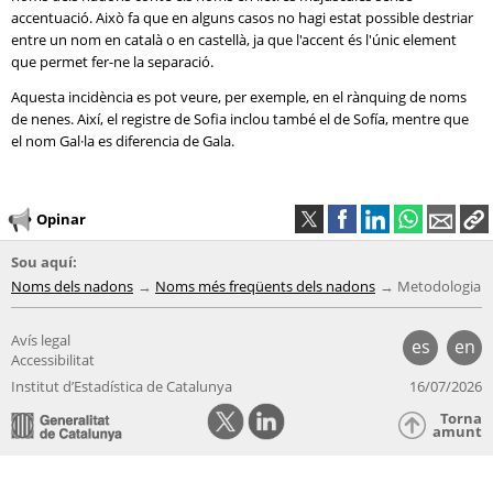
accentuació. Això fa que en alguns casos no hagi estat possible destriar
entre un nom en català o en castellà, ja que l'accent és l'únic element
que permet fer-ne la separació.
Aquesta incidència es pot veure, per exemple, en el rànquing de noms
de nenes. Així, el registre de Sofia inclou també el de Sofía, mentre que
el nom Gal·la es diferencia de Gala.
Opinar
Sou aquí:
Noms dels nadons
Noms més freqüents dels nadons
Metodologia
Avís legal
es
en
Accessibilitat
Institut d’Estadística de Catalunya
16/07/2026
Torna
amunt