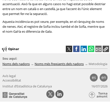
accentuació. Això fa que en alguns casos no hagi estat possible destriar
entre un nom en català o en castellà, ja que l'accent és l'únic element
que permet fer-ne la separació.
Aquesta incidència es pot veure, per exemple, en el rànquing de noms
de nenes. Així, el registre de Sofia inclou també el de Sofía, mentre que
el nom Gal·la es diferencia de Gala.
Opinar
Sou aquí:
Noms dels nadons
Noms més freqüents dels nadons
Metodologia
Avís legal
es
en
Accessibilitat
Institut d’Estadística de Catalunya
16/07/2026
Torna
amunt