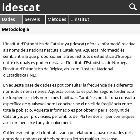
idescat
Dades
Serveis
Mètodes
L'Institut
Metodologia
L'Institut d'Estadística de Catalunya (Idescat) ofereix informació relativa
als noms dels nadons nascuts a Catalunya. Aquesta informació és
semblant a la que proporcionen altres instituts d'estadística d'Europa,
entre els quals es poden destacar l'Institut d'Estadística de Noruega i
l'Institut d'Estadística de Bèlgica, així com l'
Institut Nacional
d'Estadística
(INE).
En aquesta base de dades es pot consultar la freqüència dels diferents
noms dels nens i nenes. Aquesta consulta es pot fer segons l'ordenació
de freqüències dels noms més habituals. També es pot fer una consulta
específica de qualsevol nom i conèixer-ne el nivell de freqüència entre
tota la població. Aquesta informació es pot obtenir per al conjunt de
Catalunya, per províncies, per àmbits del Pla territorial i per comarques,
així com per sexe i any de naixement.
Cal fer esment que la font utilitzada per elaborar la base de dades dels
noms dels nadons conté els noms en lletres majúscules sense