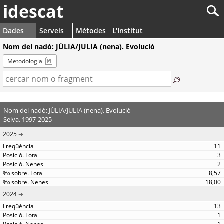
idescat
Dades
Serveis
Mètodes
L'Institut
Nom del nadó: JÚLIA/JULIA (nena). Evolució
Metodologia
Nom del nadó: JÚLIA/JULIA (nena). Evolució
Selva. 1997-2025
2025
11
3
2
8,57
18,00
2024
13
1