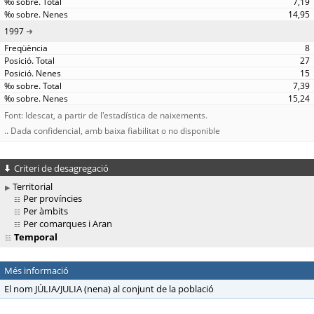
7,19
14,95
1997
8
27
15
7,39
15,24
Font: Idescat, a partir de l'estadística de naixements.
.. Dada confidencial, amb baixa fiabilitat o no disponible
Criteri de desagregació
Territorial
Per províncies
Per àmbits
Per comarques i Aran
Temporal
Més informació
El nom JÚLIA/JULIA (nena) al conjunt de la població