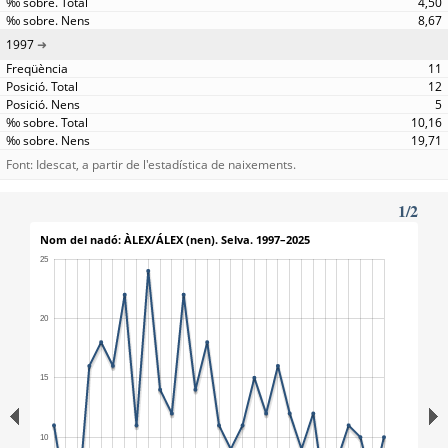
4,50
8,67
1997
11
12
5
10,16
19,71
Font: Idescat, a partir de l'estadística de naixements.