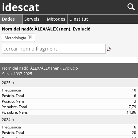
idescat
Dades
Serveis
Mètodes
L'Institut
Nom del nadó: ÀLEX/ÁLEX (nen). Evolució
Metodologia
Nom del nadó: ÀLEX/ÁLEX (nen). Evolució
Selva. 1997-2025
2025
10
6
3
7,79
14,86
2024
6
20