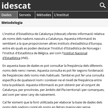
idescat
Dades
Serveis
Mètodes
L'Institut
Metodologia
L'Institut d'Estadística de Catalunya (Idescat) ofereix informació relativa
als noms dels nadons nascuts a Catalunya. Aquesta informació és
semblant a la que proporcionen altres instituts d'estadística d'Europa,
entre els quals es poden destacar l'Institut d'Estadística de Noruega i
l'Institut d'Estadística de Bèlgica, així com l'
Institut Nacional
d'Estadística
(INE).
En aquesta base de dades es pot consultar la freqüència dels diferents
noms dels nens i nenes. Aquesta consulta es pot fer segons l'ordenació
de freqüències dels noms més habituals. També es pot fer una consulta
específica de qualsevol nom i conèixer-ne el nivell de freqüència entre
tota la població. Aquesta informació es pot obtenir per al conjunt de
Catalunya, per províncies, per àmbits del Pla territorial i per comarques,
així com per sexe i any de naixement.
Cal fer esment que la font utilitzada per elaborar la base de dades dels
noms dels nadons conté els noms en lletres majúscules sense