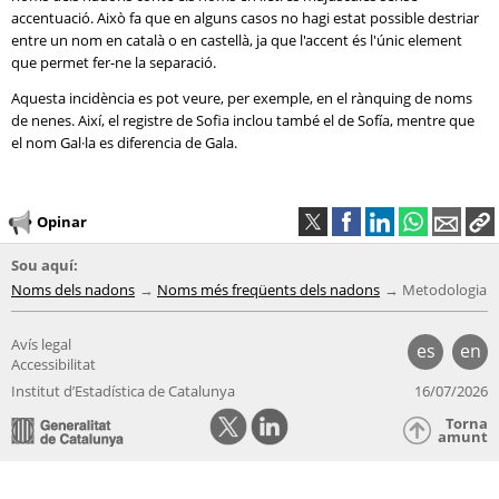
accentuació. Això fa que en alguns casos no hagi estat possible destriar
entre un nom en català o en castellà, ja que l'accent és l'únic element
que permet fer-ne la separació.
Aquesta incidència es pot veure, per exemple, en el rànquing de noms
de nenes. Així, el registre de Sofia inclou també el de Sofía, mentre que
el nom Gal·la es diferencia de Gala.
Opinar
Sou aquí:
Noms dels nadons
Noms més freqüents dels nadons
Metodologia
Avís legal
es
en
Accessibilitat
Institut d’Estadística de Catalunya
16/07/2026
Torna
amunt