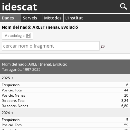
idescat
Dades
Serveis
Mètodes
L'Institut
Nom del nadó: ARLET (nena). Evolució
Metodologia
Nom del nadó: ARLET (nena). Evolució
Tarragonès. 1997-2025
2025
6
44
20
3,24
6,80
2024
5
59