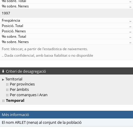
..
..
1997
..
..
..
..
..
Font: Idescat, a partir de l'estadística de naixements.
.. Dada confidencial, amb baixa fiabilitat o no disponible
Criteri de desagregació
Territorial
Per províncies
Per àmbits
Per comarques i Aran
Temporal
Més informació
El nom ARLET (nena) al conjunt de la població