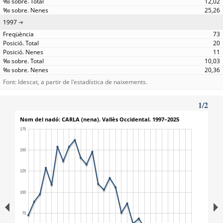
12,02
25,26
1997
73
20
11
10,03
20,36
Font: Idescat, a partir de l'estadística de naixements.