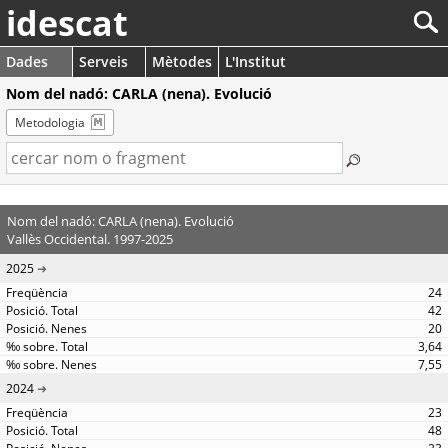
idescat
Dades
Serveis
Mètodes
L'Institut
Nom del nadó: CARLA (nena). Evolució
Metodologia
Nom del nadó: CARLA (nena). Evolució
Vallès Occidental. 1997-2025
2025
24
42
20
3,64
7,55
2024
23
48