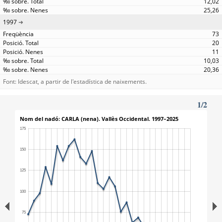
12,02
25,26
1997
73
20
11
10,03
20,36
Font: Idescat, a partir de l'estadística de naixements.