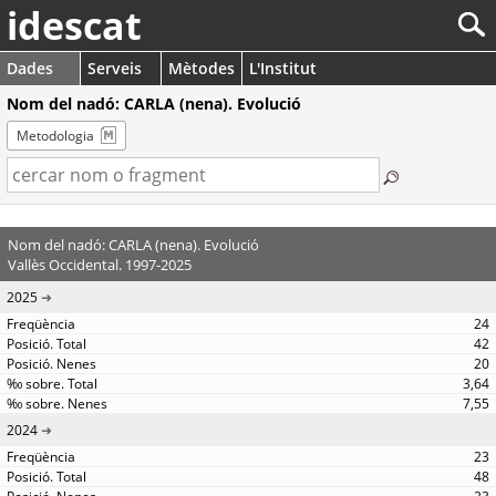
idescat
Dades
Serveis
Mètodes
L'Institut
Nom del nadó: CARLA (nena). Evolució
Metodologia
Nom del nadó: CARLA (nena). Evolució
Vallès Occidental. 1997-2025
2025
24
42
20
3,64
7,55
2024
23
48