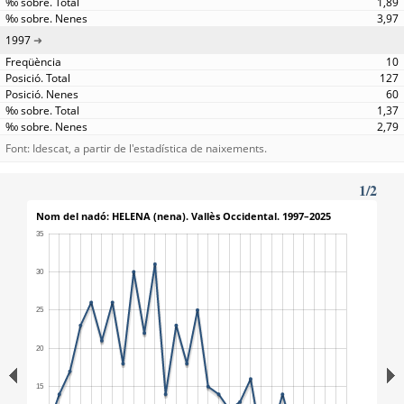
1,89
3,97
1997
10
127
60
1,37
2,79
Font: Idescat, a partir de l'estadística de naixements.