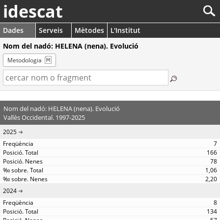
idescat
Dades
Serveis
Mètodes
L'Institut
Nom del nadó: HELENA (nena). Evolució
Metodologia
Nom del nadó: HELENA (nena). Evolució
Vallès Occidental. 1997-2025
2025
7
166
78
1,06
2,20
2024
8
134