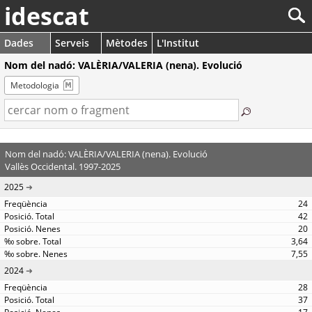
idescat
Dades
Serveis
Mètodes
L'Institut
Nom del nadó: VALÈRIA/VALERIA (nena). Evolució
Metodologia
Nom del nadó: VALÈRIA/VALERIA (nena). Evolució
Vallès Occidental. 1997-2025
2025
24
42
20
3,64
7,55
2024
28
37