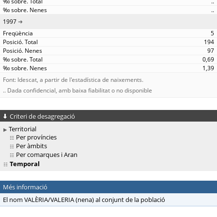
..
..
1997
5
194
97
0,69
1,39
Font: Idescat, a partir de l'estadística de naixements.
.. Dada confidencial, amb baixa fiabilitat o no disponible
Criteri de desagregació
Territorial
Per províncies
Per àmbits
Per comarques i Aran
Temporal
Més informació
El nom VALÈRIA/VALERIA (nena) al conjunt de la població