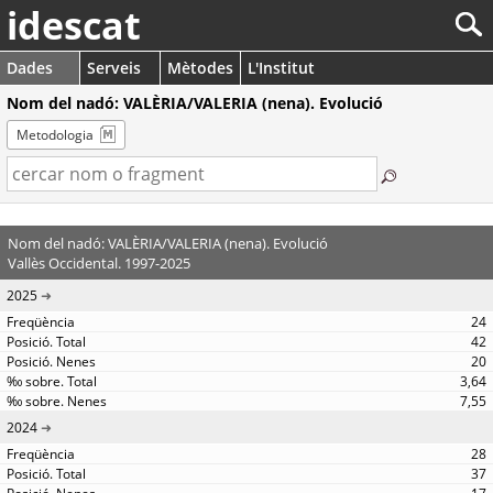
idescat
Dades
Serveis
Mètodes
L'Institut
Nom del nadó: VALÈRIA/VALERIA (nena). Evolució
Metodologia
Nom del nadó: VALÈRIA/VALERIA (nena). Evolució
Vallès Occidental. 1997-2025
2025
24
42
20
3,64
7,55
2024
28
37