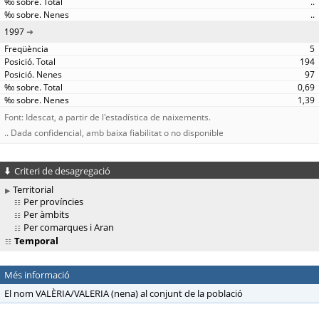
..
..
1997
5
194
97
0,69
1,39
Font: Idescat, a partir de l'estadística de naixements.
.. Dada confidencial, amb baixa fiabilitat o no disponible
Criteri de desagregació
Territorial
Per províncies
Per àmbits
Per comarques i Aran
Temporal
Més informació
El nom VALÈRIA/VALERIA (nena) al conjunt de la població