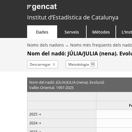
Institut d’Estadística de Catalunya
Dades
Serveis
Mètodes
L'Ins
Noms dels nadons
Noms més freqüents dels nad
Nom del nadó: JÚLIA/JULIA (nena). Evol
Descarregar
Metodologia
Nom del nadó: JÚLIA/JULIA (nena). Evolució
Vallès Oriental. 1997-2025
F
2025
2024
2023