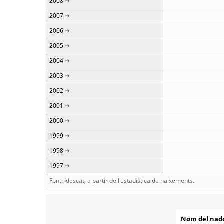
2008
2007
2006
2005
2004
2003
2002
2001
2000
1999
1998
1997
Font: Idescat, a partir de l'estadística de naixements.