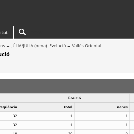
titut
ons
JÚLIA/JULIA (nena). Evolució
Vallès Oriental
ució
Posició
reqüència
total
nenes
32
1
1
32
1
1
18
20
9