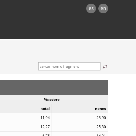
es
en
‰ sobre
total
nenes
11,94
23,90
12,27
25,30
6,75
14,21