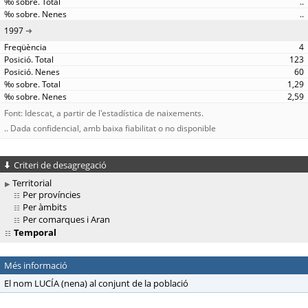
..
..
1997
4
123
60
1,29
2,59
Font: Idescat, a partir de l'estadística de naixements.
.. Dada confidencial, amb baixa fiabilitat o no disponible
Criteri de desagregació
Territorial
Per províncies
Per àmbits
Per comarques i Aran
Temporal
Més informació
El nom LUCÍA (nena) al conjunt de la població