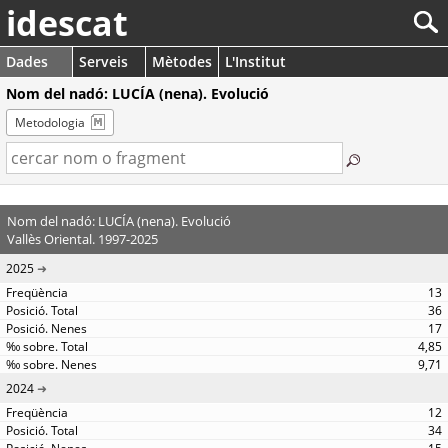
idescat
Dades
Serveis
Mètodes
L'Institut
Nom del nadó: LUCÍA (nena). Evolució
Metodologia
Nom del nadó: LUCÍA (nena). Evolució
Vallès Oriental. 1997-2025
2025
13
36
17
4,85
9,71
2024
12
34