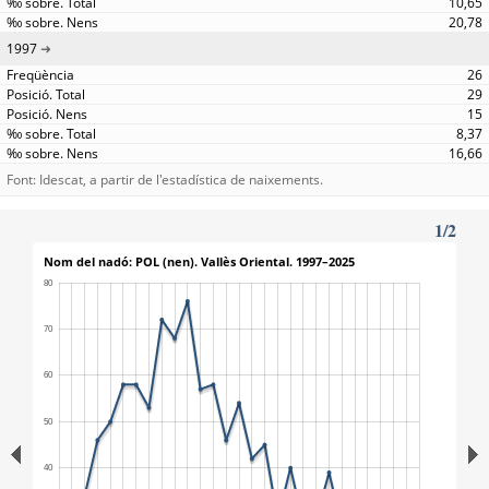
10,65
20,78
1997
26
29
15
8,37
16,66
Font: Idescat, a partir de l'estadística de naixements.