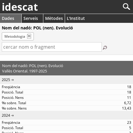
idescat
Dades
Serveis
Mètodes
L'Institut
Nom del nadó: POL (nen). Evolució
Metodologia
Nom del nadó: POL (nen). Evolució
Vallès Oriental. 1997-2025
2025
18
18
11
6,72
13,43
2024
23
5