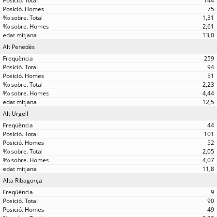
144
75
1,31
2,61
13,0
Alt Penedès
259
94
51
2,23
4,44
12,5
Alt Urgell
44
101
52
2,05
4,07
11,8
Alta Ribagorça
9
90
49