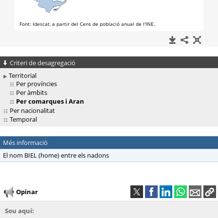
Criteri de desagregació
Territorial
Per províncies
Per àmbits
Per comarques i Aran
Per nacionalitat
Temporal
Més informació
El nom BIEL (home) entre els nadons
Opinar
Sou aquí: