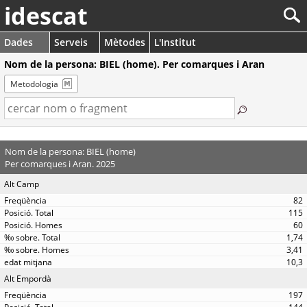
idescat
Dades
Serveis
Mètodes
L'Institut
Nom de la persona: BIEL (home). Per comarques i Aran
Metodologia
Nom de la persona: BIEL (home)
Per comarques i Aran. 2025
Alt Camp
82
115
60
1,74
3,41
10,3
Alt Empordà
197