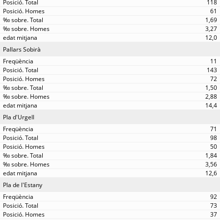
118
61
1,69
3,27
12,0
Pallars Sobirà
11
143
72
1,50
2,88
14,4
Pla d'Urgell
71
98
50
1,84
3,56
12,6
Pla de l'Estany
92
73
37