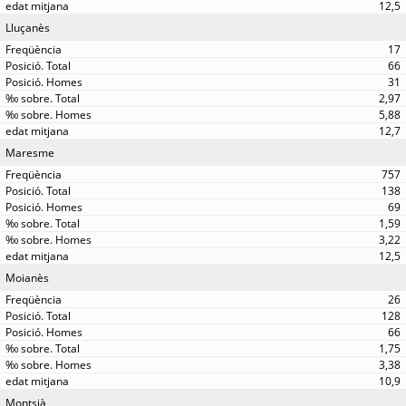
12,5
Lluçanès
17
66
31
2,97
5,88
12,7
Maresme
757
138
69
1,59
3,22
12,5
Moianès
26
128
66
1,75
3,38
10,9
Montsià