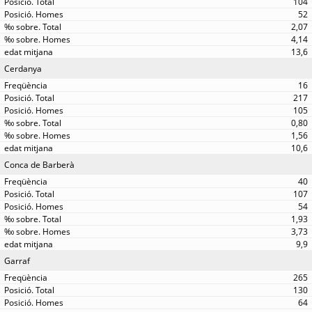
104
52
2,07
4,14
13,6
Cerdanya
16
217
105
0,80
1,56
10,6
Conca de Barberà
40
107
54
1,93
3,73
9,9
Garraf
265
130
64