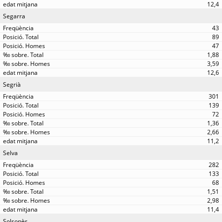
12,4
Segarra
43
89
47
1,88
3,59
12,6
Segrià
301
139
72
1,36
2,66
11,2
Selva
282
133
68
1,51
2,98
11,4
Solsonès