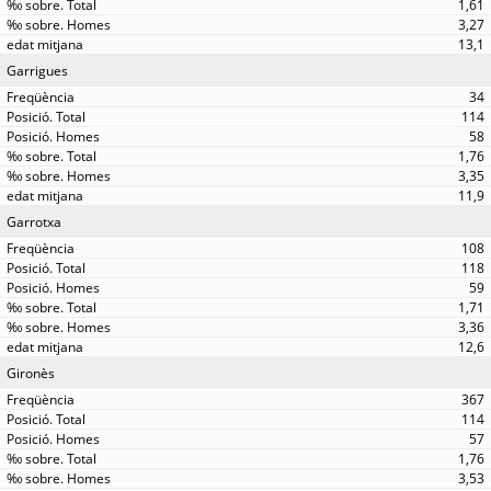
1,61
3,27
13,1
Garrigues
34
114
58
1,76
3,35
11,9
Garrotxa
108
118
59
1,71
3,36
12,6
Gironès
367
114
57
1,76
3,53