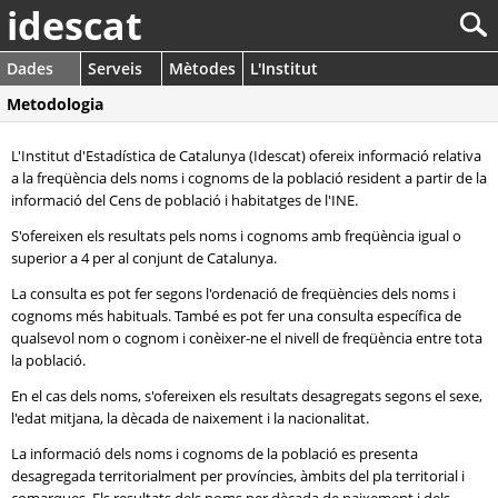
idescat
Dades
Serveis
Mètodes
L'Institut
Metodologia
L'Institut d'Estadística de Catalunya (Idescat) ofereix informació relativa
a la freqüència dels noms i cognoms de la població resident a partir de la
informació del Cens de població i habitatges de l'INE.
S'ofereixen els resultats pels noms i cognoms amb freqüència igual o
superior a 4 per al conjunt de Catalunya.
La consulta es pot fer segons l'ordenació de freqüències dels noms i
cognoms més habituals. També es pot fer una consulta específica de
qualsevol nom o cognom i conèixer-ne el nivell de freqüència entre tota
la població.
En el cas dels noms, s'ofereixen els resultats desagregats segons el sexe,
l'edat mitjana, la dècada de naixement i la nacionalitat.
La informació dels noms i cognoms de la població es presenta
desagregada territorialment per províncies, àmbits del pla territorial i