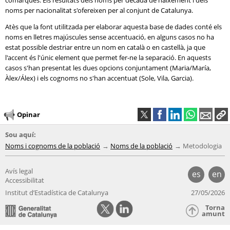
comarques. Els resultats dels noms per dècada de naixement i dels
noms per nacionalitat s'ofereixen per al conjunt de Catalunya.
Atès que la font utilitzada per elaborar aquesta base de dades conté els
noms en lletres majúscules sense accentuació, en alguns casos no ha
estat possible destriar entre un nom en català o en castellà, ja que
l'accent és l'únic element que permet fer-ne la separació. En aquests
casos s'han presentat les dues opcions conjuntament (Maria/María,
Àlex/Álex) i els cognoms no s'han accentuat (Sole, Vila, Garcia).
Opinar
Sou aquí:
Noms i cognoms de la població
Noms de la població
Metodologia
Avís legal
es
en
Accessibilitat
Institut d’Estadística de Catalunya
27/05/2026
Torna
amunt