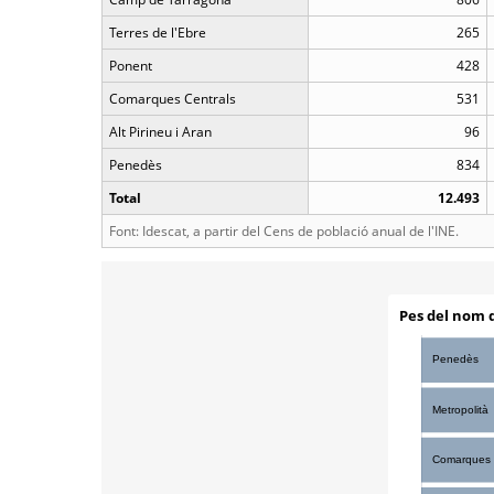
Terres de l'Ebre
265
Ponent
428
Comarques Centrals
531
Alt Pirineu i Aran
96
Penedès
834
Total
12.493
Font: Idescat, a partir del Cens de població anual de l'INE.