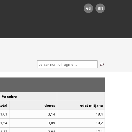
es
en
‰ sobre
total
dones
edat mitjana
1,61
3,14
18,4
1,54
3,09
19,2
1,43
2,84
17,1