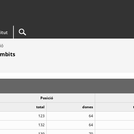
titut
ió
àmbits
Posició
total
dones
123
64
132
64
139
70