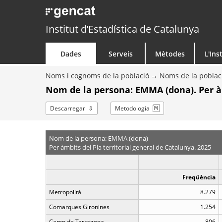
Institut d’Estadística de Catalunya
Dades
Serveis
Mètodes
L'Ins
Noms i cognoms de la població
Noms de la poblac
Nom de la persona: EMMA (dona). Per 
Descarregar
Metodologia
Nom de la persona: EMMA (dona)
Per àmbits del Pla territorial general de Catalunya. 2025
Freqüència
Metropolità
8.279
Comarques Gironines
1.254
Camp de Tarragona
806