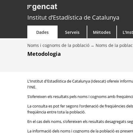
Institut d’Estadística de Catalunya
Dades
Serveis
Mètodes
L'Ins
Noms i cognoms de la població
Noms de la poblac
Metodologia
L'Institut d'Estadística de Catalunya (Idescat) ofereix inform
l'INE.
S'ofereixen els resultats pels noms i cognoms amb freqüència
La consulta es pot fer segons l'ordenació de freqüències de
freqüència entre tota la població.
En el cas dels noms, s'ofereixen els resultats desagregats seg
La informació dels noms i cognoms de la població es presenta