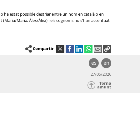
no ha estat possible destriar entre un nom en català o en
nt (Maria/María, Àlex/Álex) i els cognoms no s'han accentuat
Compartir
es
en
27/05/2026
Torna
amunt