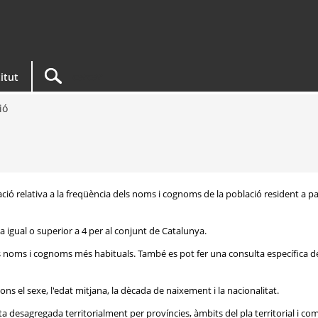
titut
ió
ació relativa a la freqüència dels noms i cognoms de la població resident a pa
 igual o superior a 4 per al conjunt de Catalunya.
ls noms i cognoms més habituals. També es pot fer una consulta específica d
ons el sexe, l'edat mitjana, la dècada de naixement i la nacionalitat.
 desagregada territorialment per províncies, àmbits del pla territorial i c