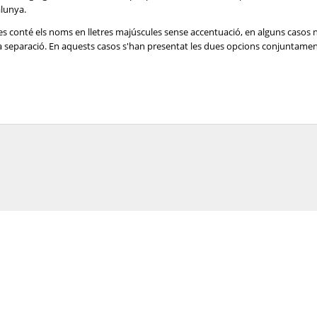
alunya.
es conté els noms en lletres majúscules sense accentuació, en alguns casos 
e la separació. En aquests casos s'han presentat les dues opcions conjuntame