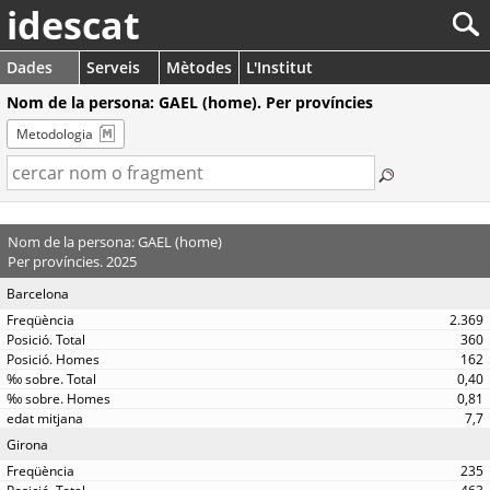
idescat
Dades
Serveis
Mètodes
L'Institut
Nom de la persona: GAEL (home). Per províncies
Metodologia
Nom de la persona: GAEL (home)
Per províncies. 2025
Barcelona
2.369
360
162
0,40
0,81
7,7
Girona
235