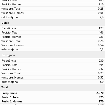
463
216
0,28
0,56
7,6
Lleida
127
466
223
0,28
0,54
6,3
Tarragona
239
494
232
0,27
0,55
5,9
Total
2.970
375
170