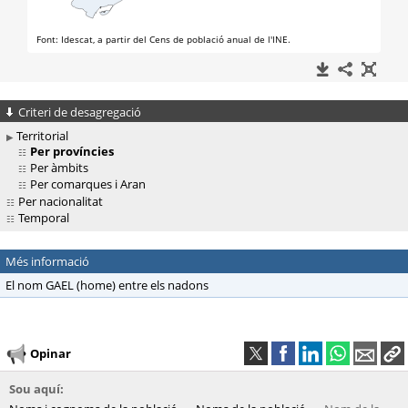
Criteri de desagregació
Territorial
Per províncies
Per àmbits
Per comarques i Aran
Per nacionalitat
Temporal
Més informació
El nom GAEL (home) entre els nadons
Opinar
Sou aquí: