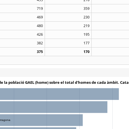
719
359
469
230
480
219
426
195
382
177
375
170