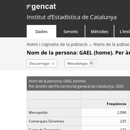
Institut d’Estadística de Catalunya
Dades
Serveis
Mètodes
L'Ins
Noms i cognoms de la població
Noms de la poblac
Nom de la persona: GAEL (home). Per à
Descarregar
Metodologia
Nom de la persona: GAEL (home)
Per àmbits del Pla territorial general de Catalunya. 2025
Freqüència
Metropolità
2.098
Comarques Gironines
225
Camp de Tarragona
173