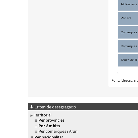
Criteri de desagregació
Territorial
Per províncies
Per àmbits
Per comarques i Aran
Per nacionalitat