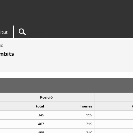
titut
ió
mbits
Posició
total
homes
349
159
467
219
455
210