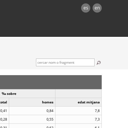
es
en
‰ sobre
total
homes
edat mitjana
0,41
0,84
7,8
0,28
0,55
7,3
0,31
0,62
6,1