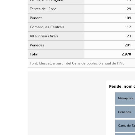
Terres de l'Ebre
29
Ponent
109
Comarques Centrals
112
Alt Pirineu i Aran
23
Penedès
201
Total
2.970
Font: Idescat, a partir del Cens de població anual de l'INE.