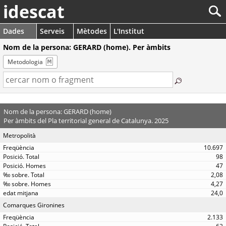
idescat
Dades
Serveis
Mètodes
L'Institut
Nom de la persona: GERARD (home). Per àmbits
Metodologia
Nom de la persona: GERARD (home)
Per àmbits del Pla territorial general de Catalunya. 2025
Metropolità
10.697
98
47
2,08
4,27
24,0
Comarques Gironines
2.133