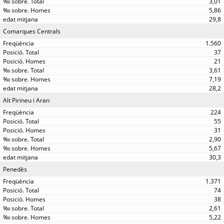
3,01
5,86
29,8
Comarques Centrals
1.560
37
21
3,61
7,19
28,2
Alt Pirineu i Aran
224
55
31
2,90
5,67
30,3
Penedès
1.371
74
38
2,61
5,22