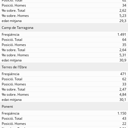
62
34
2,62
5,23
29,3
Camp de Tarragona
1.491
64
35
2,64
5,31
30,9
Terres de l'Ebre
471
62
33
2,47
4,84
30,1
Ponent
1.150
43
22