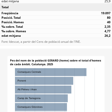
25,9
Total
19.097
80
40
2,35
4,77
26,2
Font: Idescat, a partir del Cens de població anual de l'INE.