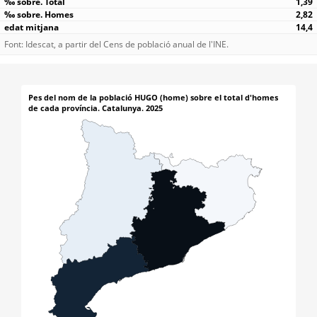
1,39
2,82
14,4
Font: Idescat, a partir del Cens de població anual de l'INE.