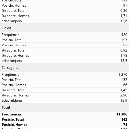
199
97
0,86
1,71
13,6
Lleida
420
197
92
0,92
1,78
13,3
Tarragona
1.270
132
66
1,45
2,90
13,9
Total
11.306
142
74