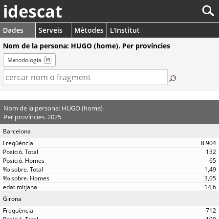
idescat
Dades
Serveis
Mètodes
L'Institut
Nom de la persona: HUGO (home). Per províncies
Metodologia
Nom de la persona: HUGO (home)
Per províncies. 2025
Barcelona
8.904
132
65
1,49
3,05
14,6
Girona
712