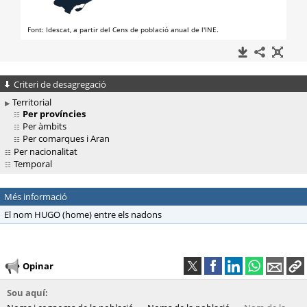
Criteri de desagregació
Territorial
Per províncies
Per àmbits
Per comarques i Aran
Per nacionalitat
Temporal
Més informació
El nom HUGO (home) entre els nadons
Opinar
Sou aquí: