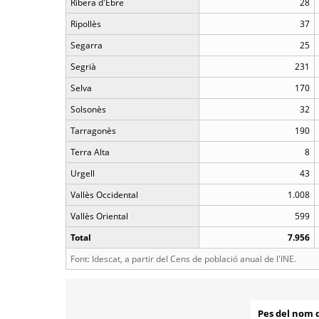
Ribera d'Ebre
28
Ripollès
37
Segarra
25
Segrià
231
Selva
170
Solsonès
32
Tarragonès
190
Terra Alta
8
Urgell
43
Vallès Occidental
1.008
Vallès Oriental
599
Total
7.956
Font: Idescat, a partir del Cens de població anual de l'INE.