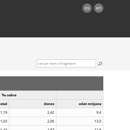
es
en
‰ sobre
total
dones
edat mitjana
1,19
2,42
9,4
1,03
2,06
13,0
1,43
2,87
12,8