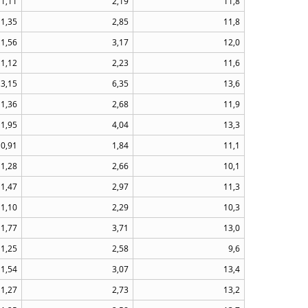
1,11
2,19
11,8
1,35
2,85
11,8
1,56
3,17
12,0
1,12
2,23
11,6
3,15
6,35
13,6
1,36
2,68
11,9
1,95
4,04
13,3
0,91
1,84
11,1
1,28
2,66
10,1
1,47
2,97
11,3
1,10
2,29
10,3
1,77
3,71
13,0
1,25
2,58
9,6
1,54
3,07
13,4
1,27
2,73
13,2