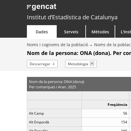
Institut d’Estadística de Catalunya
Dades
Serveis
Mètodes
L'Ins
Noms i cognoms de la població
Noms de la poblac
Nom de la persona: ONA (dona). Per co
Descarregar
Metodologia
Nom de la persona: ONA (dona)
Per comarques i Aran. 2025
Freqüència
Alt Camp
56
Alt Empordà
154
Alt Penedès
166