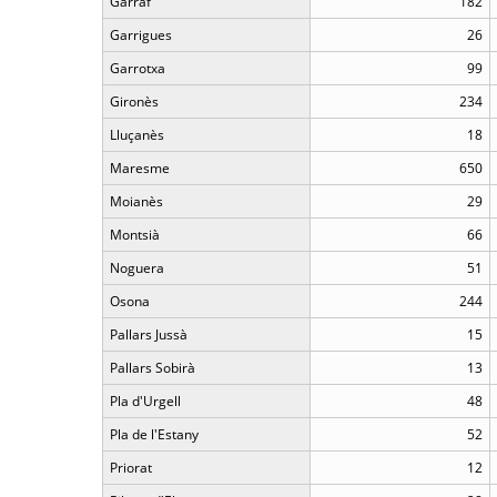
Garraf
182
Garrigues
26
Garrotxa
99
Gironès
234
Lluçanès
18
Maresme
650
Moianès
29
Montsià
66
Noguera
51
Osona
244
Pallars Jussà
15
Pallars Sobirà
13
Pla d'Urgell
48
Pla de l'Estany
52
Priorat
12