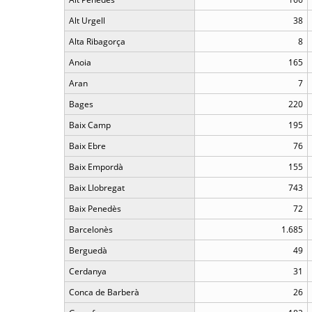
Alt Urgell
38
Alta Ribagorça
8
Anoia
165
Aran
7
Bages
220
Baix Camp
195
Baix Ebre
76
Baix Empordà
155
Baix Llobregat
743
Baix Penedès
72
Barcelonès
1.685
Berguedà
49
Cerdanya
31
Conca de Barberà
26