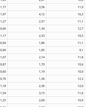
1,77
3,56
11,0
1,97
4,12
16,3
1,27
2,57
11,1
0,66
1,34
12,7
1,17
2,33
10,5
0,94
1,86
11,1
0,90
1,85
9,1
1,07
2,14
11,8
0,87
1,70
10,6
0,60
1,19
10,0
0,70
1,36
12,3
1,18
2,36
12,0
1,54
3,15
11,6
1,25
2,60
10,9