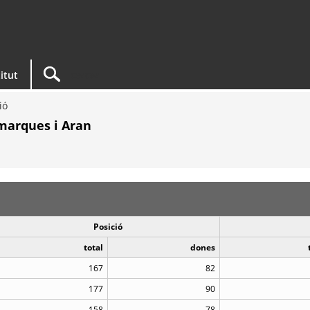
titut
ió
marques i Aran
Posició
total
dones
167
82
177
90
158
78