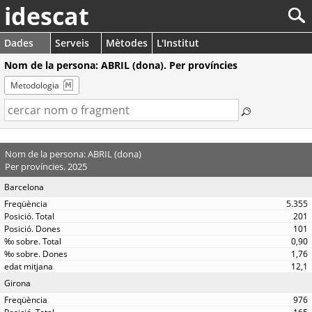
idescat
Dades
Serveis
Mètodes
L'Institut
Nom de la persona: ABRIL (dona). Per províncies
Metodologia
Nom de la persona: ABRIL (dona)
Per províncies. 2025
Barcelona
5.355
201
101
0,90
1,76
12,1
Girona
976