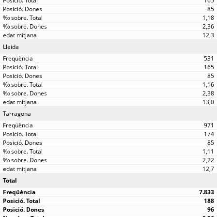
165
85
1,18
2,36
12,3
Lleida
531
165
85
1,16
2,38
13,0
Tarragona
971
174
85
1,11
2,22
12,7
Total
7.833
188
96