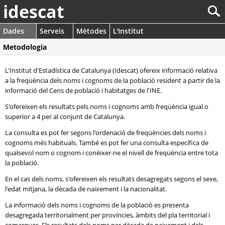
idescat
Dades
Serveis
Mètodes
L'Institut
Metodologia
L'Institut d'Estadística de Catalunya (Idescat) ofereix informació relativa
a la freqüència dels noms i cognoms de la població resident a partir de la
informació del Cens de població i habitatges de l'INE.
S'ofereixen els resultats pels noms i cognoms amb freqüència igual o
superior a 4 per al conjunt de Catalunya.
La consulta es pot fer segons l'ordenació de freqüències dels noms i
cognoms més habituals. També es pot fer una consulta específica de
qualsevol nom o cognom i conèixer-ne el nivell de freqüència entre tota
la població.
En el cas dels noms, s'ofereixen els resultats desagregats segons el sexe,
l'edat mitjana, la dècada de naixement i la nacionalitat.
La informació dels noms i cognoms de la població es presenta
desagregada territorialment per províncies, àmbits del pla territorial i