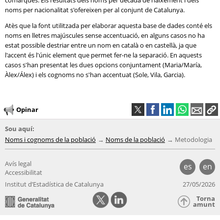
comarques. Els resultats dels noms per dècada de naixement i dels
noms per nacionalitat s'ofereixen per al conjunt de Catalunya.
Atès que la font utilitzada per elaborar aquesta base de dades conté els
noms en lletres majúscules sense accentuació, en alguns casos no ha
estat possible destriar entre un nom en català o en castellà, ja que
l'accent és l'únic element que permet fer-ne la separació. En aquests
casos s'han presentat les dues opcions conjuntament (Maria/María,
Àlex/Álex) i els cognoms no s'han accentuat (Sole, Vila, Garcia).
Opinar
Sou aquí:
Noms i cognoms de la població
Noms de la població
Metodologia
Avís legal
es
en
Accessibilitat
Institut d’Estadística de Catalunya
27/05/2026
Torna
amunt