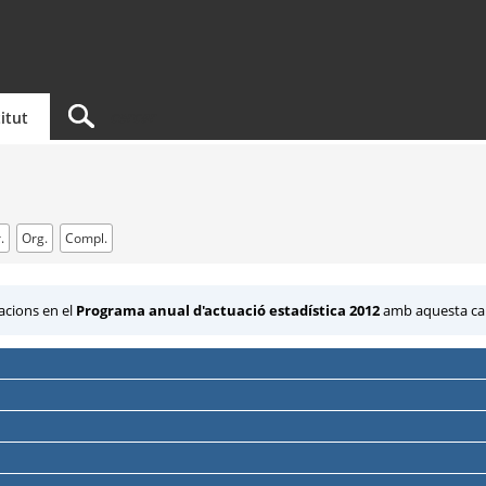
titut
.
Org.
Compl.
acions en el
Programa anual d'actuació estadística 2012
amb aquesta cara