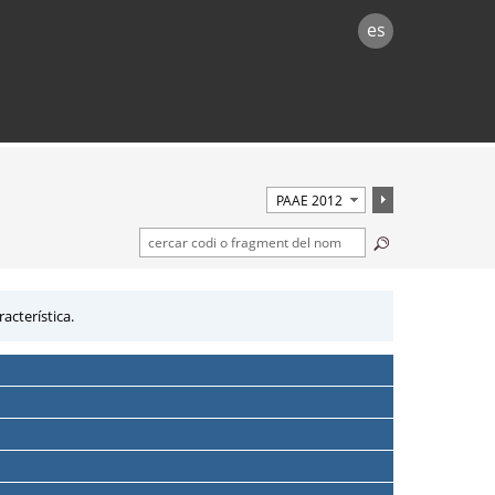
es
cterística.