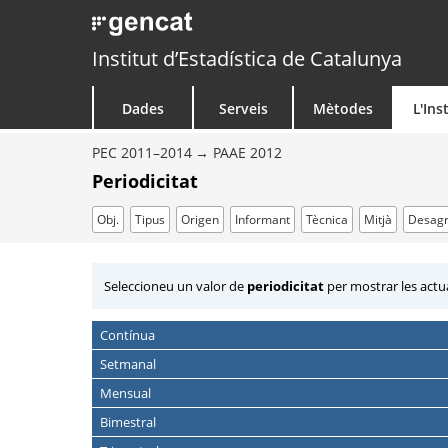
Institut d’Estadística de Catalunya
Dades
Serveis
Mètodes
L'Ins
PEC 2011–2014
PAAE 2012
Periodicitat
Obj.
Tipus
Origen
Informant
Tècnica
Mitjà
Desagr
Seleccioneu un valor de
periodicitat
per mostrar les actu
Contínua
Setmanal
Mensual
Bimestral