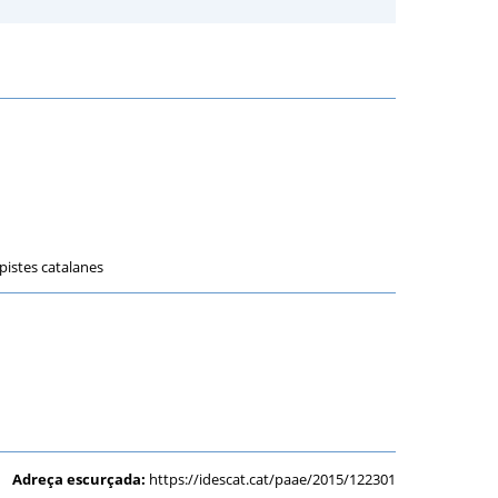
opistes catalanes
Adreça escurçada:
https://idescat.cat/paae/2015/122301