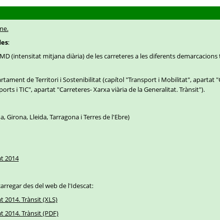
me.
des
:
MD (intensitat mitjana diària) de les carreteres a les diferents demarcacions 
ament de Territori i Sostenibilitat (capítol "Transport i Mobilitat", apartat "
orts i TIC", apartat "Carreteres- Xarxa viària de la Generalitat. Trànsit").
, Girona, Lleida, Tarragona i Terres de l'Ebre)
at 2014
arregar des del web de l'Idescat:
t 2014. Trànsit (XLS)
at 2014. Trànsit (PDF)