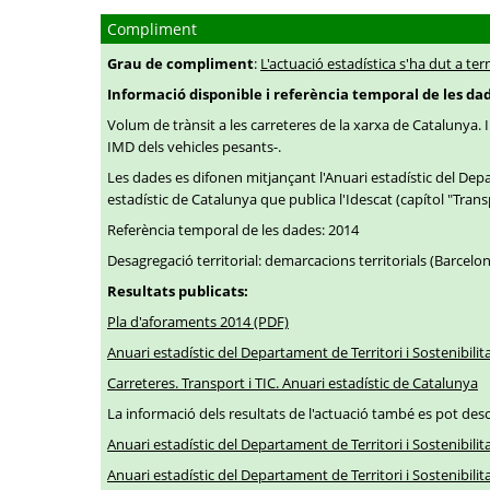
Compliment
Grau de compliment
:
L'actuació estadística s'ha dut a ter
Informació disponible i referència temporal de les da
Volum de trànsit a les carreteres de la xarxa de Catalunya. I
IMD dels vehicles pesants-.
Les dades es difonen mitjançant l'Anuari estadístic del Depart
estadístic de Catalunya que publica l'Idescat (capítol "Transp
Referència temporal de les dades: 2014
Desagregació territorial: demarcacions territorials (Barcelona
Resultats publicats:
Pla d'aforaments 2014 (PDF)
Anuari estadístic del Departament de Territori i Sostenibilit
Carreteres. Transport i TIC. Anuari estadístic de Catalunya
La informació dels resultats de l'actuació també es pot desc
Anuari estadístic del Departament de Territori i Sostenibilita
Anuari estadístic del Departament de Territori i Sostenibilit