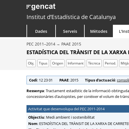
Institut d’Estadística de Catalunya
Dades
Serveis
Mètodes
L'Ins
PEC 2011–2014
PAAE 2015
ESTADÍSTICA DEL TRÀNSIT DE LA XARXA
Obj.
Tipus
Origen
Informant
Tècnica
Period.
Mitjà
Codi
: 12 23 01
PAAE
: 2015
Tipus d'actuació
:
consol
Ressenya
: Tractament estadístic de la informació obtinguda 
concessionàries d'autopistes, per conèixer el volum de trànsi
Activitat que desenvolupa del
PEC
2011-2014
Objectiu
: Medi ambient i sostenibilitat
Nom
: ESTADÍSTICA DEL TRÀNSIT DE LA XARXA DE CARRET