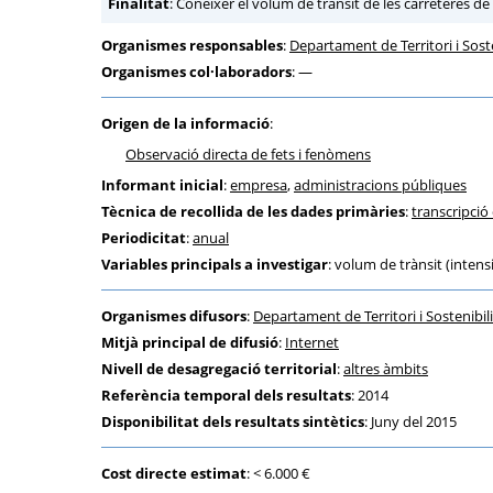
Finalitat
: Conèixer el volum de trànsit de les carreteres de
Organismes responsables
:
Departament de Territori i Soste
Organismes col·laboradors
: —
Origen de la informació
:
Observació directa de fets i fenòmens
Informant inicial
:
empresa
,
administracions públiques
Tècnica de recollida de les dades primàries
:
transcripci
Periodicitat
:
anual
Variables principals a investigar
: volum de trànsit (intens
Organismes difusors
:
Departament de Territori i Sostenibili
Mitjà principal de difusió
:
Internet
Nivell de desagregació territorial
:
altres àmbits
Referència temporal dels resultats
: 2014
Disponibilitat dels resultats sintètics
: Juny del 2015
Cost directe estimat
: < 6.000 €