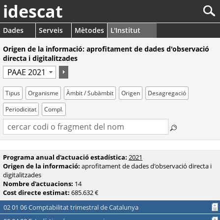
idescat
Dades
Serveis
Mètodes
L'Institut
Origen de la informació: aprofitament de dades d'observació
directa i digitalitzades
Tipus
Organisme
Àmbit / Subàmbit
Origen
Desagregació
Periodicitat
Compl.
Programa anual d'actuació estadística:
2021
Origen de la informació:
aprofitament de dades d'observació directa i
digitalitzades
Nombre d'actuacions:
14
Cost directe estimat:
685.632 €
02 01 06 Comptabilitat trimestral de Catalunya