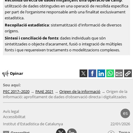
Recollida directa de dades mitjançant una operació de camp
:
utilització de dades obtingudes en una operació de recollida específica
per part de l'organisme responsable amb una finalitat exclusivament
estadística.
Recopilació estadística
: sistematització d'informació de diversos
orígens.
Síntesi i conciliació de fonts
: dades individuals que són
sintetitzades o objecte d'acarament, fusió o integració de múltiples
fonts i que requereixen tractaments o modelitzacions complexes.
Opinar
Sou aquí:
PEC 2017–2020
PAAE 2021
Origen de la informació
Origen de la
informació: aprofitament de dades d'observació directa i digitalitzades
Avís legal
es
Accessibilitat
Institut d'Estadística de Catalunya
22/01/2026
Torna