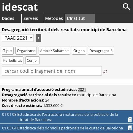
idescat
Dades
Serveis
Mètodes
L'Institut
Desagregació territorial dels resultats: municipi de Barcelona
Tipus
Organisme
Àmbit / Subàmbit
Origen
Desagregació
Periodicitat
Compl.
Programa anual d'actuació estadística:
2021
Desagregació territorial dels resultats:
municipi de Barcelona
Nombre d'actuacions:
24
Cost directe estimat:
1.553.600 €
01 01 08 Estadística de l'estructura i naturalesa de la població de la
ciutat de Barcelona
01 03 04 Estadística dels domicilis padronals de la ciutat de Barcelona