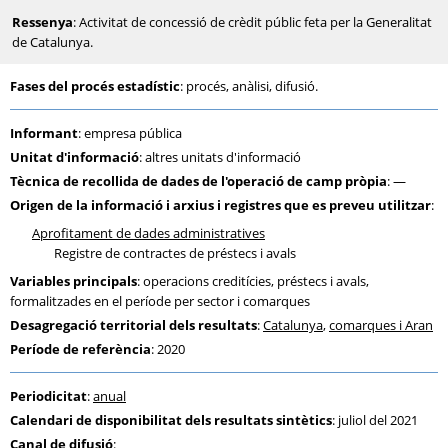
Ressenya
: Activitat de concessió de crèdit públic feta per la Generalitat
de Catalunya.
Fases del procés estadístic
: procés, anàlisi, difusió.
Informant
: empresa pública
Unitat d'informació
: altres unitats d'informació
Tècnica de recollida de dades de l'operació de camp pròpia
: —
Origen de la informació i arxius i registres que es preveu utilitzar
:
Aprofitament de dades administratives
Registre de contractes de préstecs i avals
Variables principals
: operacions creditícies, préstecs i avals,
formalitzades en el període per sector i comarques
Desagregació territorial dels resultats
:
Catalunya
,
comarques i Aran
Període de referència
: 2020
Periodicitat
:
anual
Calendari de disponibilitat dels resultats sintètics
: juliol del 2021
Canal de difusió
: