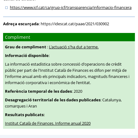
https:
/
/www.icf.cat
/ca
/grup-icf
/transparencia
/informacio-financera
Adreça escurçada
:
https://idescat.cat/paae/2021/030902
Compliment
Grau de compliment
:
L'actuació s'ha dut a terme.
Informació disponible
:
La informació estadística sobre concessió d'operacions de crèdit
públic per part de l'Institut Català de Finances es difon per mitjà de
l'informe anual amb els principals indicadors, magnituds financeres i
informació corporativa i econòmica de l'entitat.
Referència temporal de les dades
: 2020
Desagregació territorial de les dades publicades
: Catalunya,
comarques i Aran
Resultats publicats:
Institut Català de Finances. Informe anual 2020