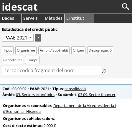
idescat
Dades
Serveis
Mètodes
L'Institut
Estadística del crèdit públic
Tipus
Organisme
Àmbit / Subàmbit
Origen
Desagregació
Periodicitat
Compl.
Codi
: 03 09 02
•
PAAE
: 2021
•
Tipus
:
consolidada
Àmbit
:
03. Sectors econòmics
•
Subàmbit
:
03 09. Sector financer
Organismes responsables
:
Departament de la Vicepresidència i
d'Economia i Hisenda
Organismes col·laboradors
: —
Cost directe estimat
: 2.000 €