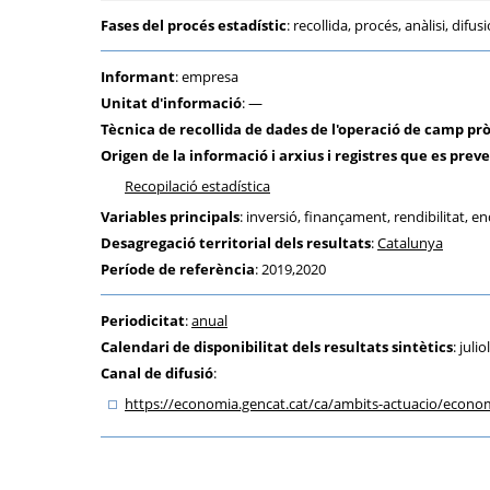
Fases del procés estadístic
: recollida, procés, anàlisi, difus
Informant
: empresa
Unitat d'informació
: —
Tècnica de recollida de dades de l'operació de camp pr
Origen de la informació i arxius i registres que es preve
Recopilació estadística
Variables principals
: inversió, finançament, rendibilitat,
Desagregació territorial dels resultats
:
Catalunya
Període de referència
: 2019,2020
Periodicitat
:
anual
Calendari de disponibilitat dels resultats sintètics
: juli
Canal de difusió
:
https:
/
/economia.gencat.cat
/ca
/ambits-actuacio
/econom