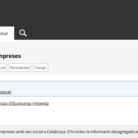
titut
empreses
ció
Periodicitat
Compl.
inancer
cia i d'Economia i Hisenda
empreses amb seu social a Catalunya. S'hi inclou la informació desagregada pe