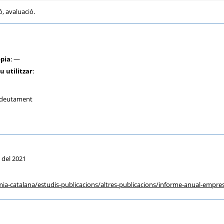
ió, avaluació.
òpia
: —
u utilitzar
:
 endeutament
ol del 2021
ia-catalana
/estudis-publicacions
/altres-publicacions
/informe-anual-empres