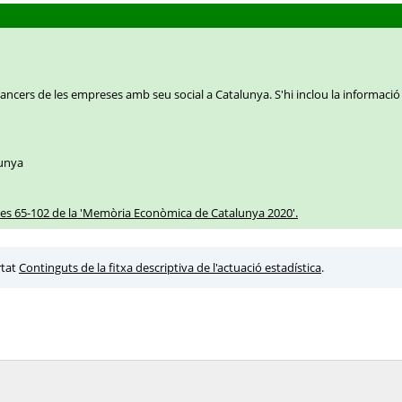
ancers de les empreses amb seu social a Catalunya. S'hi inclou la informació
lunya
ines 65-102 de la 'Memòria Econòmica de Catalunya 2020'.
rtat
Continguts de la fitxa descriptiva de l'actuació estadística
.