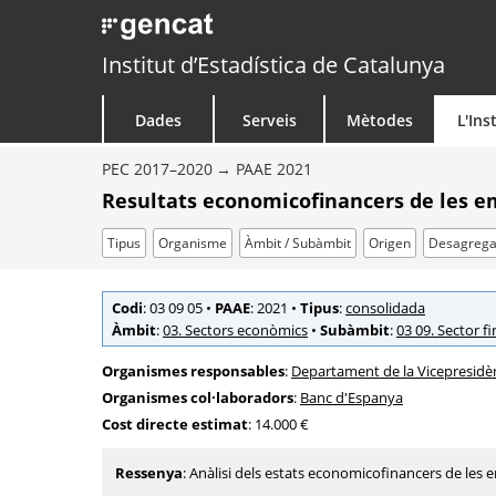
Institut d’Estadística de Catalunya
Dades
Serveis
Mètodes
L'Ins
PEC 2017–2020
PAAE 2021
Resultats economicofinancers de les 
Tipus
Organisme
Àmbit / Subàmbit
Origen
Desagrega
Codi
: 03 09 05
•
PAAE
: 2021
•
Tipus
:
consolidada
Àmbit
:
03. Sectors econòmics
•
Subàmbit
:
03 09. Sector f
Organismes responsables
:
Departament de la Vicepresidèn
Organismes col·laboradors
:
Banc d'Espanya
Cost directe estimat
: 14.000 €
Ressenya
: Anàlisi dels estats economicofinancers de les 